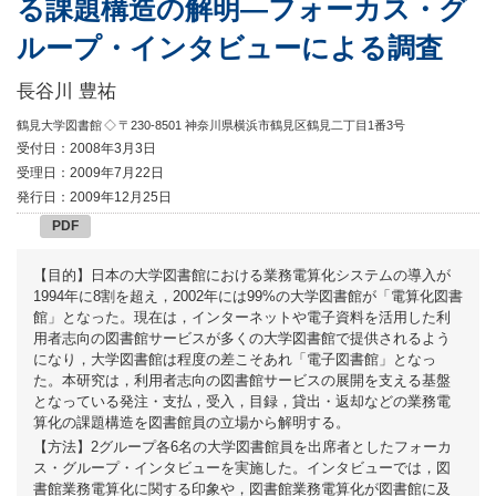
る課題構造の解明
―
フォーカス・グ
ループ・インタビューによる調査
長谷川 豊祐
鶴見大学図書館
◇ 〒230-8501 神奈川県横浜市鶴見区鶴見二丁目1番3号
受付日：2008年3月3日
受理日：2009年7月22日
発行日：2009年12月25日
PDF
【目的】日本の大学図書館における業務電算化システムの導入が
1994年に8割を超え，2002年には99%の大学図書館が「電算化図書
館」となった。現在は，インターネットや電子資料を活用した利
用者志向の図書館サービスが多くの大学図書館で提供されるよう
になり，大学図書館は程度の差こそあれ「電子図書館」となっ
た。本研究は，利用者志向の図書館サービスの展開を支える基盤
となっている発注・支払，受入，目録，貸出・返却などの業務電
算化の課題構造を図書館員の立場から解明する。
【方法】2グループ各6名の大学図書館員を出席者としたフォーカ
ス・グループ・インタビューを実施した。インタビューでは，図
書館業務電算化に関する印象や，図書館業務電算化が図書館に及