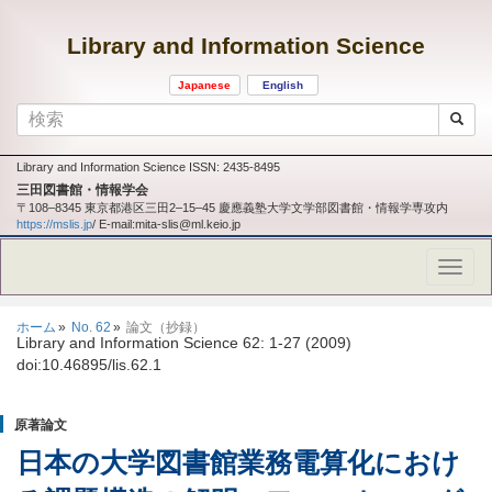
Library and Information Science
Japanese
English
Library and Information Science ISSN: 2435-8495
三田図書館・情報学会
〒108‒8345 東京都港区三田2‒15‒45 慶應義塾大学文学部図書館・情報学専攻内
https://mslis.jp
/ E-mail:mita-slis@ml.keio.jp
ホーム
No. 62
論文（抄録）
Library and Information Science 62: 1-27 (2009)
doi:10.46895/lis.62.1
原著論文
日本の大学図書館業務電算化におけ