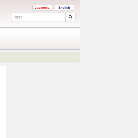
Japanese
English