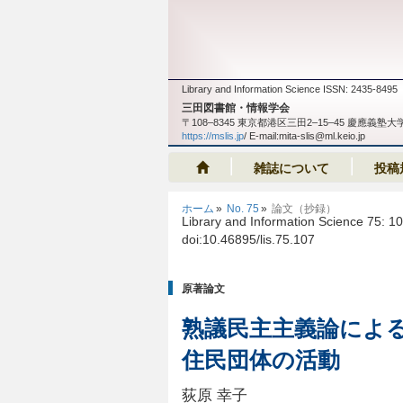
Library and Information Science ISSN: 2435-8495
三田図書館・情報学会
〒108‒8345 東京都港区三田2‒15‒45 慶應
https://mslis.jp
/ E-mail:mita-slis@ml.keio.jp
雑誌について
投稿
ホーム
No. 75
論文（抄録）
Library and Information Science 75: 1
doi:10.46895/lis.75.107
原著論文
熟議民主主義論によ
住民団体の活動
荻原 幸子