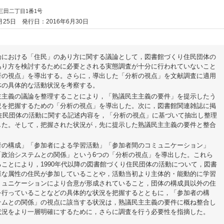
東三田二丁目1番1号
月25日
発行日：2016年6月30日
論における「住民」のあり方に関する議論として，図書館づくり住民団体の
あり方を検討するために必要とされる実態調査が十分に行われていないこと
析の視点」を導出する。さらに，導出した「分析の視点」を文献調査に適用
体の具体的な活動状況を考察する。
主主義の議論を整理することにより，「熟議民主主義の要件」を提示したう
況を把握するための「分析の視点」を導出した。次に，図書館関連雑誌に掲
り住民団体の活動に関する記述内容を，「分析の視点」に基づいて抽出し整理
した。そして，把握された状況が，先に提示した熟議民主主義の要件と整合
者の構成」「参加者による学習活動」「参加者間のコミュニケーション」
「政治システムとの関係」という6つの「分析の視点」を導出した。これら
ことにより，1990年代以降の図書館づくり住民団体の活動について，図書
様な属性の住民が参加していることや，活動当初より主体的・能動的に学習
ミュニケーションにより合意が形成されていること，団体の構成員以外の住
を行っていることなどの具体的な状況を把握するとともに，「参加者の構
テムとの関係」の視点に該当する状況は，熟議民主主義の要件に概ね整合し
状況をより一層明確にするために，さらに調査を行う必要性を指摘した。