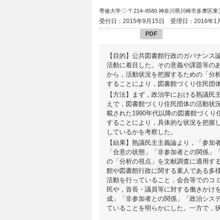
専修大学
◇ 〒214–8580 神奈川県川崎市多摩区
受付日：2015年9月15日
受理日：2016年1
PDF
【目的】公共図書館行政のガバナンス
活動に着目した。その意義や課題等の
から，活動状況を把握するための「分
することにより，図書館づくり住民団
【方法】まず，政治学における熟議民
えで，図書館づくり住民団体の活動状
載された1990年代以降の図書館づく
することにより，具体的な状況を把握
しているかを考察した。
【結果】熟議民主主義論より，「参加
「合意の状態」「非参加者との関係」
の「分析の視点」を文献調査に適用する
館や図書館行政に関する素人である多
活動を行っていること，会合等でのコ
民や，首長・議員等に対する働きかけ
成」「非参加者との関係」「政治シス
ていることを明らかにした。一方で，