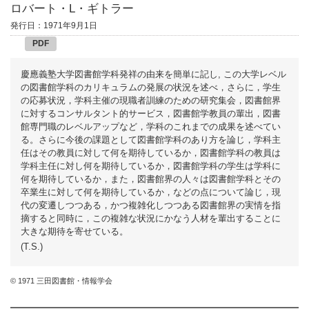
ロバート・L・ギトラー
発行日：1971年9月1日
PDF
慶應義塾大学図書館学科発祥の由来を簡単に記し, この大学レベル
の図書館学科のカリキュラムの発展の状況を述べ，さらに，学生
の応募状況，学科主催の現職者訓練のための研究集会，図書館界
に対するコンサルタント的サービス，図書館学教員の輩出，図書
館専門職のレベルアップなど，学科のこれまでの成果を述べてい
る。さらに今後の課題として図書館学科のあり方を論じ，学科主
任はその教員に対して何を期待しているか，図書館学科の教員は
学科主任に対し何を期待しているか，図書館学科の学生は学科に
何を期待しているか，また，図書館界の人々は図書館学科とその
卒業生に対して何を期待しているか，などの点について論じ，現
代の変遷しつつある，かつ複雑化しつつある図書館界の実情を指
摘すると同時に，この複雑な状況にかなう人材を輩出することに
大きな期待を寄せている。
(T.S.)
© 1971 三田図書館・情報学会