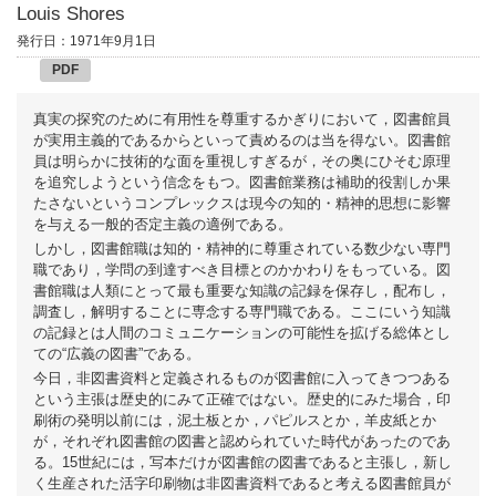
Louis Shores
発行日：1971年9月1日
PDF
真実の探究のために有用性を尊重するかぎりにおいて，図書館員
が実用主義的であるからといって責めるのは当を得ない。図書館
員は明らかに技術的な面を重視しすぎるが，その奥にひそむ原理
を追究しようという信念をもつ。図書館業務は補助的役割しか果
たさないというコンプレックスは現今の知的・精神的思想に影響
を与える一般的否定主義の適例である。
しかし，図書館職は知的・精神的に尊重されている数少ない専門
職であり，学問の到達すべき目標とのかかわりをもっている。図
書館職は人類にとって最も重要な知識の記録を保存し，配布し，
調査し，解明することに専念する専門職である。ここにいう知識
の記録とは人間のコミュニケーションの可能性を拡げる総体とし
ての“広義の図書”である。
今日，非図書資料と定義されるものが図書館に入ってきつつある
という主張は歴史的にみて正確ではない。歴史的にみた場合，印
刷術の発明以前には，泥土板とか，パピルスとか，羊皮紙とか
が，それぞれ図書館の図書と認められていた時代があったのであ
る。15世紀には，写本だけが図書館の図書であると主張し，新し
く生産された活字印刷物は非図書資料であると考える図書館員が