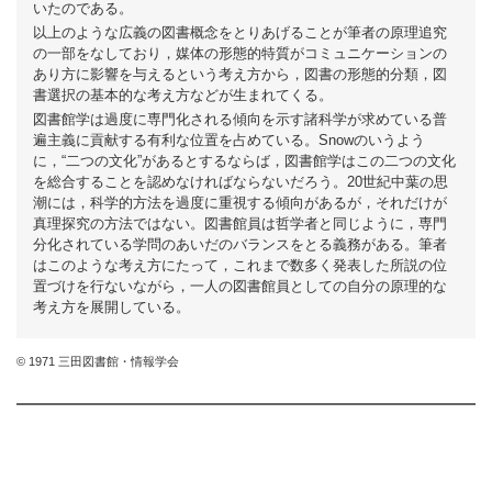
いたのである。
以上のような広義の図書概念をとりあげることが筆者の原理追究
の一部をなしており，媒体の形態的特質がコミュニケーションの
あり方に影響を与えるという考え方から，図書の形態的分類，図
書選択の基本的な考え方などが生まれてくる。
図書館学は過度に専門化される傾向を示す諸科学が求めている普
遍主義に貢献する有利な位置を占めている。Snowのいうよう
に，“二つの文化”があるとするならば，図書館学はこの二つの文化
を総合することを認めなければならないだろう。20世紀中葉の思
潮には，科学的方法を過度に重視する傾向があるが，それだけが
真理探究の方法ではない。図書館員は哲学者と同じように，専門
分化されている学問のあいだのバランスをとる義務がある。筆者
はこのような考え方にたって，これまで数多く発表した所説の位
置づけを行ないながら，一人の図書館員としての自分の原理的な
考え方を展開している。
© 1971 三田図書館・情報学会