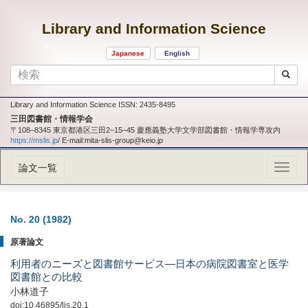
Library and Information Science
Japanese
English
Library and Information Science ISSN: 2435-8495
三田図書館・情報学会
〒108‒8345 東京都港区三田2‒15‒45 慶應義塾大学文学部図書館・情報学専攻内
https://mslis.jp
/ E-mail:mita-slis-group@keio.jp
論文一覧
No. 20
(1982)
原著論文
利用者のニーズと図書館サービス―日本の病院図書室と医学
図書館との比較
小林道子
doi:10.46895/lis.20.1