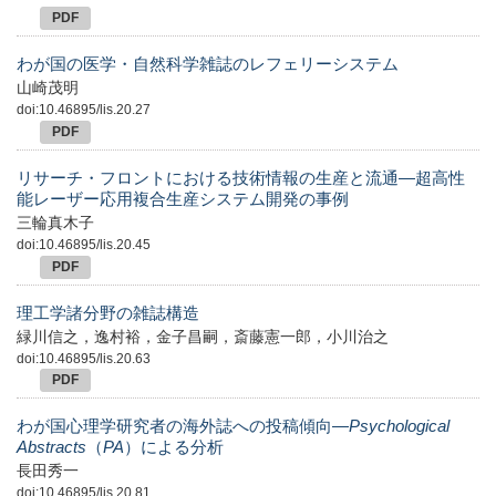
PDF
わが国の医学・自然科学雑誌のレフェリーシステム
山崎茂明
doi:10.46895/lis.20.27
PDF
リサーチ・フロントにおける技術情報の生産と流通―超高性
能レーザー応用複合生産システム開発の事例
三輪真木子
doi:10.46895/lis.20.45
PDF
理工学諸分野の雑誌構造
緑川信之，逸村裕，金子昌嗣，斎藤憲一郎，小川治之
doi:10.46895/lis.20.63
PDF
わが国心理学研究者の海外誌への投稿傾向―
Psychological
Abstracts
（
PA
）による分析
長田秀一
doi:10.46895/lis.20.81