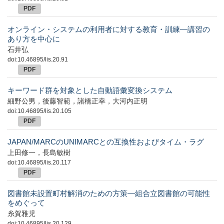
PDF
オンライン・システムの利用者に対する教育・訓練―講習の
あり方を中心に
石井弘
doi:10.46895/lis.20.91
PDF
キーワード群を対象とした自動語彙変換システム
細野公男，後藤智範，諸橋正幸，大河内正明
doi:10.46895/lis.20.105
PDF
JAPAN/MARCのUNIMARCとの互換性およびタイム・ラグ
上田修一，長島敏樹
doi:10.46895/lis.20.117
PDF
図書館未設置町村解消のための方策―組合立図書館の可能性
をめぐって
糸賀雅児
doi:10.46895/lis.20.129